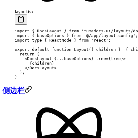
layout.tsx
import
 { DocsLayout } 
from
 'fumadocs-ui/layouts/do
import
 { baseOptions } 
from
 '@/app/layout.config'
;
import
 type
 { ReactNode } 
from
 'react'
;
export
 default
 function
 Layout
({ 
children
 }
:
 { 
chi
  return
 (
    <
DocsLayout
 {
...
baseOptions} 
tree
=
{tree}>
      {children}
    </
DocsLayout
>
  );
}
侧边栏