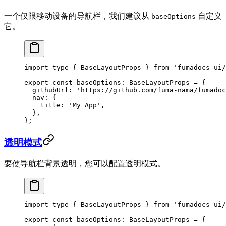
一个仅限移动设备的导航栏，我们建议从
自定义
baseOptions
它。
import
 type
 { BaseLayoutProps } 
from
 'fumadocs-ui/
export
 const
 baseOptions
:
 BaseLayoutProps
 =
 {
  githubUrl: 
'https://github.com/fuma-nama/fumadoc
  nav: {
    title: 
'My App'
,
  },
};
透明模式
要使导航栏背景透明，您可以配置透明模式。
import
 type
 { BaseLayoutProps } 
from
 'fumadocs-ui/
export
 const
 baseOptions
:
 BaseLayoutProps
 =
 {