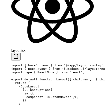
layout.tsx
import
 { baseOptions } 
from
 '@/app/layout.config'
;
import
 { DocsLayout } 
from
 'fumadocs-ui/layouts/no
import
 type
 { ReactNode } 
from
 'react'
;
export
 default
 function
 Layout
({ 
children
 }
:
 { 
chi
  return
 (
    <
DocsLayout
      {
...
baseOptions}
      nav
=
{{
        component: <
CustomNavbar
 />,
      }}
    >