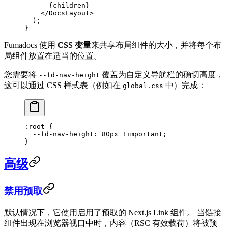
      {children}
    </
DocsLayout
>
  );
}
Fumadocs 使用
CSS 变量
来共享布局组件的大小，并将每个布
局组件放置在适当的位置。
您需要将
覆盖为自定义导航栏的确切高度，
--fd-nav-height
这可以通过 CSS 样式表（例如在
中）完成：
global.css
:root
 {
  --fd-nav-height
: 
80
px
 !important
;
}
高级
禁用预取
默认情况下，它使用启用了预取的 Next.js Link 组件。 当链接
组件出现在浏览器视口中时，内容（RSC 有效载荷）将被预