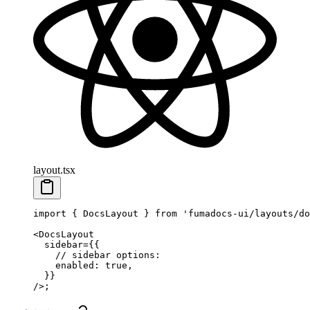
layout.tsx
import
 { DocsLayout } 
from
 'fumadocs-ui/layouts/do
<
DocsLayout
  sidebar
=
{{
    // sidebar options:
    enabled: 
true
,
  }}
/>;