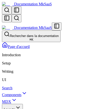
Documentation MkSaaS
Documentation MkSaaS
Rechercher dans la documentation
⌘
K
Page d'accueil
Introduction
Setup
Writing
UI
Search
Components
MDX