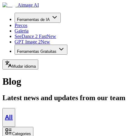
Aimage AI
Ferramentas de IA
Preços
Galeria
SeeDance 2 Fast
New
GPT Image 2
New
Ferramentas Gratuitas
Mudar idioma
Blog
Latest news and updates from our team
All
Categories