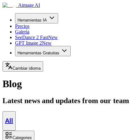
Aimage AI
Herramientas IA
Precios
Galería
SeeDance 2 Fast
New
GPT Image 2
New
Herramientas Gratuitas
Cambiar idioma
Blog
Latest news and updates from our team
All
Categories