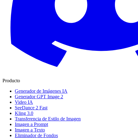
Producto
Generador de Imágenes IA
Generador GPT Image 2
Video IA
SeeDance 2 Fast
Kling 3.0
Transferencia de Estilo de Imagen
Imagen a Prompt
Imagen a Texto
Eliminador de Fondos